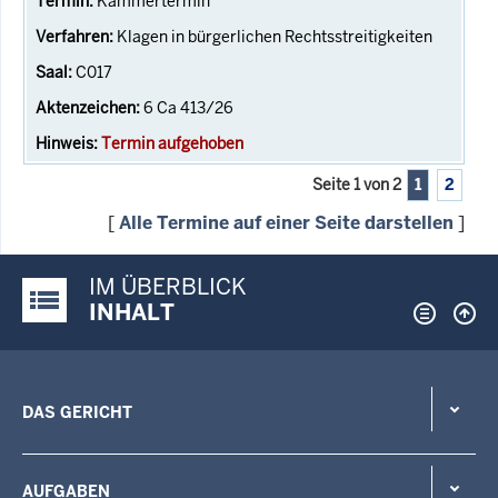
Kammertermin
Klagen in bürgerlichen Rechtsstreitigkeiten
C017
6 Ca 413/26
Termin aufgehoben
Seite 1 von 2
1
2
[
Alle Termine auf einer Seite darstellen
]
IM ÜBERBLICK
Justiz-Portal im Überblick:
INHALT
DAS GERICHT
AUFGABEN