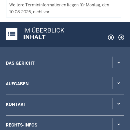
Weitere Termininformationen liegen für Montag, den
10.08.2026, nicht vor.
IM ÜBERBLICK
Justiz-Portal im Überblick:
INHALT
DAS GERICHT
AUFGABEN
KONTAKT
RECHTS-INFOS