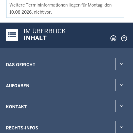
Weitere Termininformationen liegen für Montag, den
10.08.2026, nicht vor.
IM ÜBERBLICK
Justiz-Portal im Überblick:
INHALT
DAS GERICHT
AUFGABEN
KONTAKT
RECHTS-INFOS