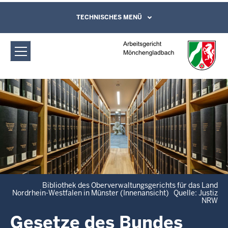
Direkt zum Inhalt
Arbeitsgericht Mönchengladbach:
TECHNISCHES MENÜ
Leichte Sprache, Gebärdensprachenvideo
und Kontaktformular
Gesetze (Bund/Länder)
Bibliothek des Oberverwaltungsgerichts für das Land
Nordrhein-Westfalen in Münster (Innenansicht) Quelle: Justiz
NRW
Gesetze des Bundes